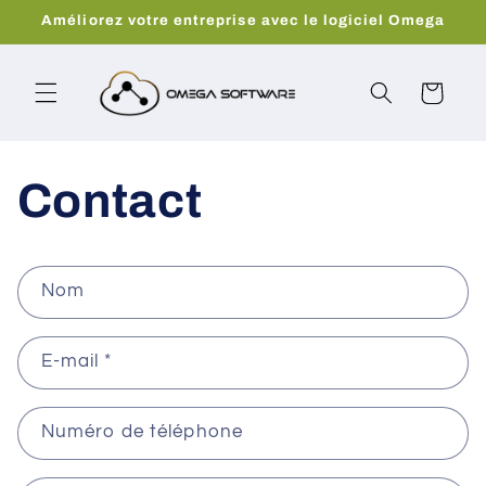
et
Améliorez votre entreprise avec le logiciel Omega
passer
au
contenu
Panier
Contact
F
Nom
o
r
E-mail
*
m
u
l
Numéro de téléphone
a